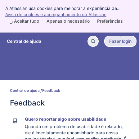
A Atlassian usa cookies para melhorar a experiência de
navegação, analisar dados, fazer pesquisas e veicular
Aviso de cookies e acompanhamento da Atlassian
, (opens new w
publicidade. Aceite todos os cookies para indicar que você
Aceitar tudo
Apenas o necessário
Preferências
concorda com o uso de cookies no dispositivo.
Central de ajuda
Fazer login
Ir para o conteúdo principal
Central de ajuda
Feedback
Feedback
Quero reportar algo sobre usabilidade
Quando um problema de usabilidade é relatado,
ele é imediatamente encaminhado para nossa
equipe técnica, que fará uma análise detalhada. É