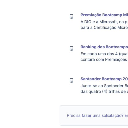
ranqueados no Bootcamp.
do pro
Premiação Bootcamp Mi
A DIO e a Microsoft, no 
para a Certificação Micro
certificados e ranqueado
Encerramen
Ranking dos Bootcamps
Em cada uma das 4 (quat
contará com Premiações p
Santander Bootcamp 2
Junte-se ao Santander Bootcamp 2024 através d
das quatro (4) trilhas 
- uma trilha educaciona
Precisa fazer uma solicitação? 