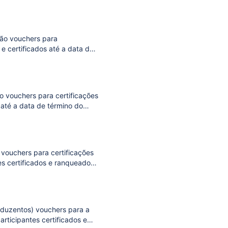
os compartilham
arão vouchers para
e certificados até a data de
 educacional preparatória
ão vouchers para certificações
 até a data de término do
preparatória para a cert
 vouchers para certificações
tes certificados e ranqueados
lha educacional com
 (duzentos) vouchers para a
articipantes certificados e