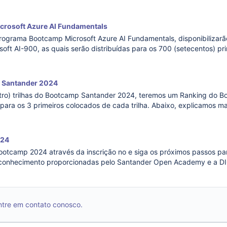
 Abertura de inscrições: 26/08/2024 Data de término das inscriçõ
crosoft Azure AI Fundamentals
programa Bootcamp Microsoft Azure AI Fundamentals, disponibilizar
soft AI-900, as quais serão distribuídas para os 700 (setecentos) pr
s no Bootcamp. Abertura de inscrições: 22/01/2024 Data de término
 Santander 2024
ro) trilhas do Bootcamp Santander 2024, teremos um Ranking do B
ara os 3 primeiros colocados de cada trilha. Abaixo, explicamos ma
funciona e sobre as premiações. O Ranking dos Bootcamps da DIO
024
a inscrição no e siga os próximos passos para poder participar de uma
de conhecimento proporcionadas pelo Santander Open Academy e a D
l completa em Java que abordará desde conceitos básicos até avan
Entre em contato conosco.