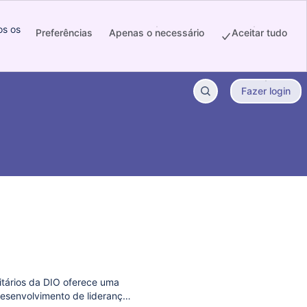
os os
Preferências
Apenas o necessário
Aceitar tudo
ens new window)
Fazer login
tários da DIO oferece uma
desenvolvimento de liderança