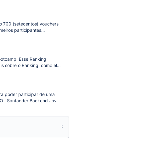
es: 18/09/2024 Encerramento
ão 700 (setecentos) vouchers
imeiros participantes
 das inscrições: 19/02/2024
ootcamp. Esse Ranking
is sobre o Ranking, como ele
 avalia a sua performance em hard skills e sof
IO ! Santander Backend Java
çados; Santander