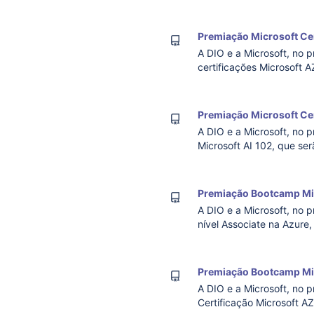
e soft skills de estudant
oportunidades valio
Premiação Microsoft Cer
A DIO e a Microsoft, no p
certificações Microsoft A
término do Bootcamp. O p
para a cert
Premiação Microsoft Cert
A DIO e a Microsoft, no p
Microsoft AI 102, que ser
Bootcamp. O programa Mic
Premiação Bootcamp Mi
A DIO e a Microsoft, no 
nível Associate na Azure,
no Bootcamp. Período do
conteúdos ava
Premiação Bootcamp Mic
A DIO e a Microsoft, no 
Certificação Microsoft AZ