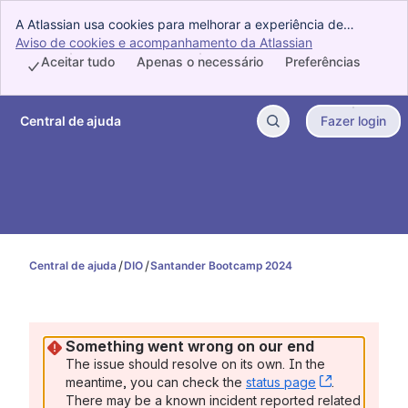
A Atlassian usa cookies para melhorar a experiência de
navegação, analisar dados, fazer pesquisas e veicular
Aviso de cookies e acompanhamento da Atlassian
, (opens new w
publicidade. Aceite todos os cookies para indicar que você
Aceitar tudo
Apenas o necessário
Preferências
concorda com o uso de cookies no dispositivo.
Central de ajuda
Fazer login
Ir para o conteúdo principal
Central de ajuda
DIO
Santander Bootcamp 2024