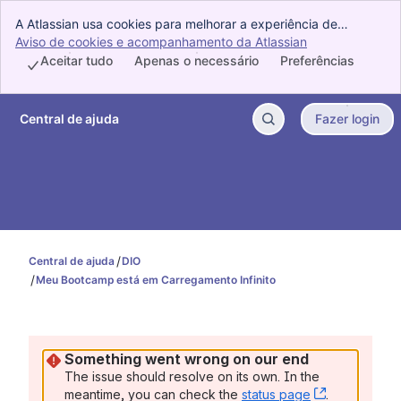
A Atlassian usa cookies para melhorar a experiência de
navegação, analisar dados, fazer pesquisas e veicular
Aviso de cookies e acompanhamento da Atlassian
, (opens new w
publicidade. Aceite todos os cookies para indicar que você
Aceitar tudo
Apenas o necessário
Preferências
concorda com o uso de cookies no dispositivo.
Central de ajuda
Fazer login
Ir para o conteúdo principal
Central de ajuda
DIO
Meu Bootcamp está em Carregamento Infinito